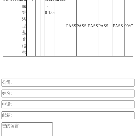
面
～
经
0.135
济
型
PASS
PASS
PASS
PASS
PASS
90℃
-
蓝
光
缎
带