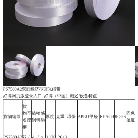
PS7589A2双面经济型蓝光缎带
好博网页版登录入口_好博（中国）概述/设备特点 :
貨
物
平
絲
輪
條
固色
貨物編號
厚度
克重
環保
APEO
甲醛
REACH
ROHS
名
壓
網
轉
碼
溫度
稱
PS7589A2
双
√
√
√
×
0.120
126±3