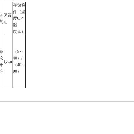
存儲條
件（温
材
保質
度C／
質
期
湿
度％）
涤
（5～
纶
40）/
1year
纤
（40～
维
90）