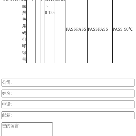
面
～
黑
0.125
色
条
PASS
PASS
PASS
PASS
PASS
90℃
--
码
打
印
缎
带