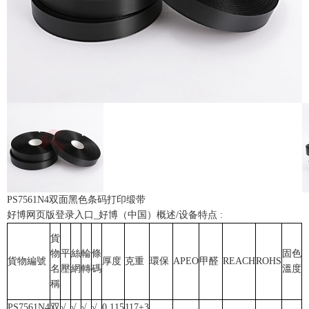
PS7561N4双面黑色条码打印缎带
好博网页版登录入口_好博（中国）概述/设备特点 :
貨
物
平
絲
輪
條
固色
貨物編號
厚度
克重
環保
APEO
甲醛
REACH
ROHS
名
壓
網
轉
碼
溫度
稱
PS7561N4
双
√
√
√
√
0.115
117±3