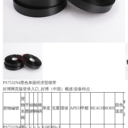
PS7532N4黑色单面经济型缎带
好博网页版登录入口_好博（中国）概述/设备特点 :
貨
粘
物
平
絲
輪
條
固色
貨物編號
厚度
克重
環保
APEO
甲醛
REACH
ROHS
牢
名
壓
網
轉
碼
溫度
度
稱
PS7532N4
黑
√
√
√
×
0.085
89±3