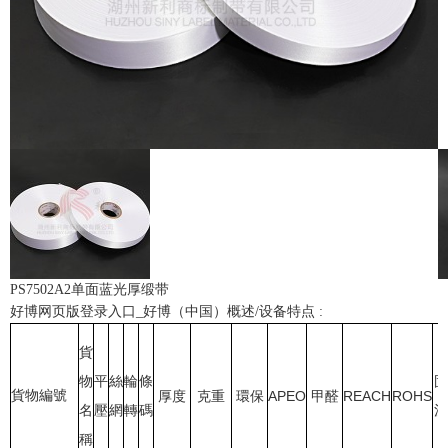
PS7502A2单面蓝光厚缎带
好博网页版登录入口_好博（中国）概述/设备特点 :
貨
物
平
絲
輪
條
固
貨物編號
厚度
克重
環保
APEO
甲醛
REACH
ROHS
名
壓
網
轉
碼
溫
稱