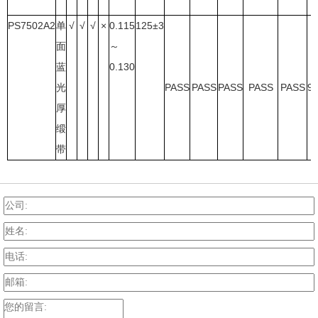
PS7502A2
单
√
√
√
×
0.115
125±3
面
～
蓝
0.130
光
PASS
PASS
PASS
PASS
PASS
9
厚
缎
带