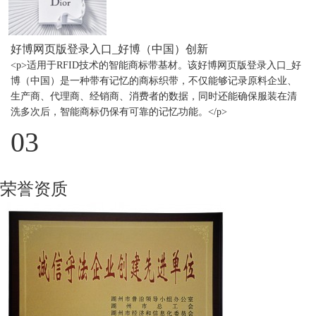
好博网页版登录入口_好博（中国）创新
<p>适用于RFID技术的智能商标带基材。该好博网页版登录入口_好
博（中国）是一种带有记忆的商标织带，不仅能够记录原料企业、
生产商、代理商、经销商、消费者的数据，同时还能确保服装在清
洗多次后，智能商标仍保有可靠的记忆功能。</p>
03
荣誉资质